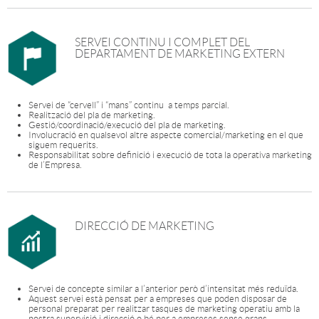
SERVEI CONTINU I COMPLET DEL
DEPARTAMENT DE MARKETING EXTERN
Servei de “cervell” i “mans” continu a temps parcial.
Realització del pla de marketing.
Gestió/coordinació/execució del pla de marketing.
Involucració en qualsevol altre aspecte comercial/marketing en el que
siguem requerits.
Responsabilitat sobre definició i execució de tota la operativa marketing
de l’Empresa.
DIRECCIÓ DE MARKETING
Servei de concepte similar a l’anterior però d’intensitat més reduïda.
Aquest servei està pensat per a empreses que poden disposar de
personal preparat per realitzar tasques de marketing operatiu amb la
nostra supervisió i direcció o bé per a empreses sense grans