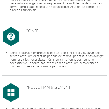
necessitats ni urgències, ni requeriment de molt temps dels nostres
servei, però si que necessiten aportació d’estratègia, de consell, de
direcció i supervisió.
CONSELL
Servei destinat a empreses a les que ja se’ls hi a realitzat algun dels
serveis anteriors durant un període de temps i per tant ja han avançat i
hem resolt les necessitats més importants i en aquest punt no
necessiten d’un servei tan intens com els anteriors però desitgen
mantenir un servei de consulta permanent.
PROJECT MANAGEMENT
Gestió del desenvolupament de tot tipus de projectes de marketing