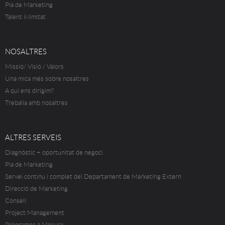
Pla de Marketing
Talent il·limitat
NOSALTRES
Missió/ Visió / Valors
Una mica més sobre nosaltres
A qui ens dirigim?
Treballa amb nosaltres
ALTRES SERVEIS
Diagnòstic + oportunitat de negoci
Pla de Marketing
Servei continu i complet del Departament de Marketing Extern
Direcció de Marketing
Consell
Project Management
Programes a Mesura