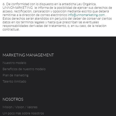
6. De conformidad con lo dispuesto en la antedicha Ley Orgánica,
UNNOMARKETING le informa de la posibilidad de ejercer sus derechos de
acceso, rectificación, cancelación y oposición mediante escrito que deberá
remitirse a la dirección de correo electrónico
info@unnomarketing.com
.
Estos derechos serán atendidos sin perjuicio del deber de conservar ciertos
datos en los términos legales y hasta que prescriban las eventuales
responsabilidades derivadas del tratamiento, o, en su caso, de la relación
contractual.
MARKETING MANAGEMENT
Nuestro modelo
Beneficios de nuestro modelo
Plan de marketing
Talento ilimitado
NOSOTROS
Mision / Vision / Valores
Un poco más sobre nosotros