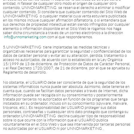
entidad, ni falsear de cualquier otro modo el origen de cualquier otro
contenido. UNNOMARKETING se reserva el derecho a eliminar o modificar
cualquier contenido. Si considera que cualquier contenido del Sitio Web de
UNNOMARKETING o cualquier material cuya venta estuviera publicitada
en los mismos incluye cualquier afirmación difamatoria, o si entendiera que
sus derechos de propiedad intelectual están siendo infringidos por cualquier
elemento o información disponible en el Sitio Web le rogamos nos haga
saber dicha circunstancia a través de un correo electrónico a la dirección
info@unnomarketing.com
com al que responderemos.
5.UNNOMARKETING tiene implantadas las medidas técnicas y
organizativas necesarias para garantizar la seguridad y confidencialidad de los
datos de carácter personal y evitar así su alteración, pérdida, tratamiento o
acceso no autorizados, de acuerdo con lo establecido en la Ley Orgánica
15/1999 de 13 de diciembre, de Protección de Datos de Carácter Personal,
y el Real Decreto 1720/2007, de 21 de diciembre, por el que se aprueba su
Reglamento de desarrollo.
No obstante, el USUARIO debe ser consciente de que la seguridad de los
sistemas informáticos nunca puede ser absoluta. Asimismo, debe tenerse en
cuenta que, cuando se facilitan datos personales a través de Internet, dicha
información puede ser recogida sin su consentimiento y posteriormente
tratada por terceros no autorizados en función de los programas que tenga
instalados en su ordenador, incluso sin su conocimiento (spyware, malware,
troyanos, etc.). Es responsabilidad del USUARIO proteger sus datos
personales, contraseñas y cualesquier otro dato protegido que contenga su
ordenador.UNNOMARKETING declina cualquier tipo de responsabilidad
sobre lo que ocurre con la información que el USUARIO publica
voluntariamente en el Sitio Web y que sea intervenida por terceras personas
no autorizadas por el USUARIO ni por UNNOMARKETING .