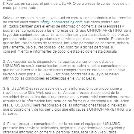
f) Realizar, en su caso, el perfil de USUARIO para ofrecerle contenidos de un
modo personalizado.
Salvo que nos comunique su voluntad en contra, comunicándolo a la dirección
de correo electrónico
info@unnomarketing.com
, sus datos podrán ser
utilizados también para el envío de información comercial de la empresa y
podrán ser comunicados a las empresas del Grupo UNNOMARKETING para
la gestión conjunta de las carteras de clientes y para la realización de ofertas
personalizadas de sus productos y servicios por cualquier medio. En caso de
que se facilitasen datos de terceros, incluidas personas de contacto, deberá
previamente, bajo su responsabilidad, solicitar a dichas personas su
consentimiento e informarles de todo lo establecido en esta cláusula.
2. A excepción de lo dispuesto en al apartado anterior, los datos del
USUARIO no serán comunicados a terceros, salvo aquellas comunicaciones
que deban hacerse a las autoridades competentes en caso de que se haya
llevado a cabo por el USUARIO acciones contrarias a la Ley o se hayan
infringido las condiciones establecidas en el Aviso Legal.
3. El USUARIO es responsable de que la información que proporcione a
través de este Sitio Web sea cierta. A estos efectos, responderá de la
veracidad de todos los datos que comunique y mantendrá convenientemente
actualizada la información facilitada, de tal forma que responda a su situación
real. El USUARIO será responsable de las informaciones falsas o inexactas
que proporcione y de los perjuicios que ello cause a UNNOMARKETING o a
terceros.
4. Para efectuar la comunicación por la red con el equipo del USUARIO,
prestarle los servicios solicitados, mejorar su experiencia de navegación y
ofrecerle información comercial personalizada, este Sitio Web utiliza