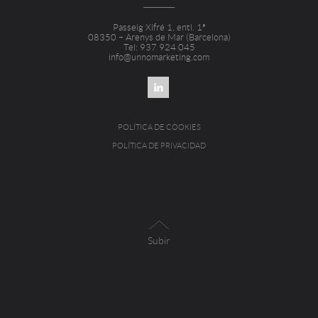
Passeig Xifré 1, entl. 1ª
08350 – Arenys de Mar (Barcelona)
Tel: 937 924 045
info@unnomarketing.com
POLÍTICA DE COOKIES
POLÍTICA DE PRIVACIDAD
Subir