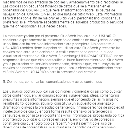
mecanismos de implantación de cookies y almacenamiento de direcciones IP.
Las cookies son pequeños ficheros de datos que se almacenan en el
ordenador del USUARIO y que revelan información sobre las pautas de
navegación del USUARIO y el uso que haga del Sitio Web. Esta información
será tratada con el fin de mejorar el Sitio Web, personalizarlo, conocer sus
preferencias e informarle específicamente de aquellos productos o servicios
que mejor respondan a sus necesidades.
La mera navegación por el presente Sitio Web implica que el USUARIO
consiente expresamente la implantación de cookies de navegación, de cuyo
uso y finalidad ha recibido información clara y completa. No obstante, el
USUARIO también tiene la opción de utilizar este Sitio Web y rechazar las
cookies mediante la selección de la casilla correspondiente que puede
visualizar al entrar en el Sitio Web. Sin embargo,UNNOMARKETING no se
responsabiliza de que ello obstaculice el buen funcionamiento del Sitio Web
y/o la prestación del servicio seleccionado, debido a que, en su mayoría, las
cookies son necesarias para que se produzca la efectiva comunicación entre
el Sitio Web y el USUARIO o para la prestación del servicio.
5. Opiniones, comentarios, comunicaciones y otros contenidos
Los usuarios podrán publicar sus opiniones y comentarios así como publicar
otros contenidos, enviar comunicaciones, sugerencias, ideas, comentarios,
preguntas u otra información, siempre que el contenido de las mismas no
resulte ilícito, obsceno, abusivo, constituya un supuesto de amenaza o
difamación, o invada la privacidad de terceros, infrinja derechos de propiedad
intelectual o de cualquier otra forma resulte ofensivo para terceros o
censurable, ni consista en o contenga virus informáticos, propaganda política
o contenido publicitario, correos en cadena, envío masivo de correos o
constituya cualquier otro tipo de "spam". No está permitido el uso de
direcciones de correo falsas, ni suplantar la identidad de otra persona o