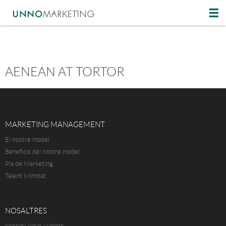
AENEAN AT TORTOR
MARKETING MANAGEMENT
El nostre model
Beneficis del nostre model
Pla de Marketing
Talent il·limitat
NOSALTRES
Missió/ Visió / Valors