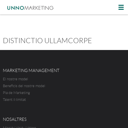
DISTINCTIO ULLAMCORPE
MARKETING MANAGEMENT
El nostre model
Beneficis del nostre model
Pla de Marketing
Talent il·limitat
NOSALTRES
Missió/ Visió / Valors